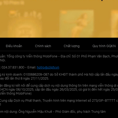
Điều khoản
Chính sách
Chất lượng
Quy trình GQKN
uản: Tổng công ty Viễn thông MobiFone - Địa chỉ: Số 01 Phố Phạm Văn Bạch, Phư
Nội.
: 024.37.831.800 - Email:
hotro@cliptv.vn
g ký kinh doanh: 0100686209-087 do Sở KHĐT thành phố Hà Nội cấp lần đầu ngà
ay đổi lần thứ 8 ngày 27/11/2025.
n đăng ký kết nối để cung cấp dịch vụ nội dung thông tin trên mạng viễn thông di
N ngày 06/10/2025, cấp lần đầu ngày 26/03/2025, có giá trị đến hết ngày 25/0
Viễn thông MobiFone)
Cung cấp Dịch vụ Phát thanh, Truyền hình trên mạng Internet số 273/GP-BTTTT 
1
iệm nội dung: Ông Nguyễn Mậu Khuê - Phó Giám đốc, phụ trách Trung tâm