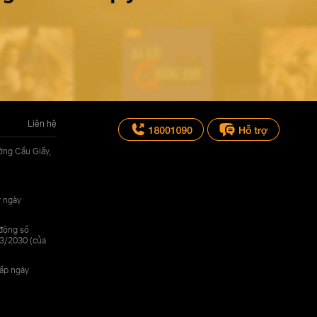
Liên hệ
ờng Cầu Giấy,
y ngày
 động số
3/2030 (của
cấp ngày