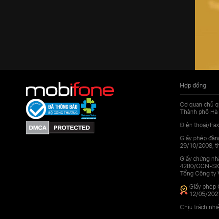
Hợp đồng
Cơ quan chủ q
Thành phố Hà 
Điện thoại/Fax
Giấy phép đăn
29/10/2008, th
Giấy chứng nhậ
4280/GCN-SKHC
Tổng Công ty 
Giấy phép 
12/05/202
Chịu trách nh