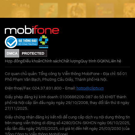
Hợp đồng
Điều khoản
Chính sách
Chất lượng
Quy trình GQKN
Liên hệ
Cơ quan chủ quản: Tổng công ty Viễn thông MobiFone - Địa chỉ: Số 01
Phố Phạm Văn Bạch, Phường Cầu Giấy, Thành phố Hà Nội.
Điện thoại/Fax: 024.37.831.800 - Email:
hotro@cliptv.vn
Giấy phép đăng ký kinh doanh: 0100686209-087 do Sở KHĐT thành
phố Hà Nội cấp lần đầu ngày ngày 29/10/2008, thay đổi lần thứ 8 ngày
27/11/2025.
Giấy chứng nhận đăng ký kết nối để cung cấp dịch vụ nội dung thông tin
trên mạng viễn thông di động số 4280/GCN-SKHCN ngày 06/10/2025,
cấp lần đầu ngày 26/03/2025, có giá trị đến hết ngày 25/03/2030 (của
Tổng Công ty Viễn thông MobiFone)