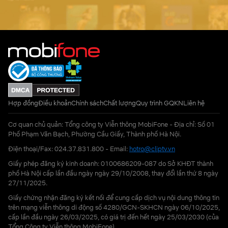
Hợp đồng
Điều khoản
Chính sách
Chất lượng
Quy trình GQKN
Liên hệ
Cơ quan chủ quản: Tổng công ty Viễn thông MobiFone - Địa chỉ: Số 01
Phố Phạm Văn Bạch, Phường Cầu Giấy, Thành phố Hà Nội.
Điện thoại/Fax: 024.37.831.800 - Email:
hotro@cliptv.vn
Giấy phép đăng ký kinh doanh: 0100686209-087 do Sở KHĐT thành
phố Hà Nội cấp lần đầu ngày ngày 29/10/2008, thay đổi lần thứ 8 ngày
27/11/2025.
Giấy chứng nhận đăng ký kết nối để cung cấp dịch vụ nội dung thông tin
trên mạng viễn thông di động số 4280/GCN-SKHCN ngày 06/10/2025,
cấp lần đầu ngày 26/03/2025, có giá trị đến hết ngày 25/03/2030 (của
Tổng Công ty Viễn thông MobiFone)