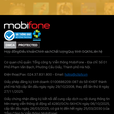
Hợp đồng
Điều khoản
Chính sách
Chất lượng
Quy trình GQKN
Liên hệ
Cơ quan chủ quản: Tổng công ty Viễn thông MobiFone - Địa chỉ: Số 01
Phố Phạm Văn Bạch, Phường Cầu Giấy, Thành phố Hà Nội.
Điện thoại/Fax: 024.37.831.800 - Email:
hotro@cliptv.vn
Giấy phép đăng ký kinh doanh: 0100686209-087 do Sở KHĐT thành
phố Hà Nội cấp lần đầu ngày ngày 29/10/2008, thay đổi lần thứ 8 ngày
27/11/2025.
Giấy chứng nhận đăng ký kết nối để cung cấp dịch vụ nội dung thông tin
trên mạng viễn thông di động số 4280/GCN-SKHCN ngày 06/10/2025,
cấp lần đầu ngày 26/03/2025, có giá trị đến hết ngày 25/03/2030 (của
Tổng Công ty Viễn thông MobiFone)