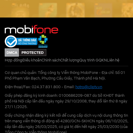
Hợp đồng
Điều khoản
Chính sách
Chất lượng
Quy trình GQKN
Liên hệ
Cơ quan chủ quản: Tổng công ty Viễn thông MobiFone - Địa chỉ: Số 01
Phố Phạm Văn Bạch, Phường Cầu Giấy, Thành phố Hà Nội.
Điện thoại/Fax: 024.37.831.800 - Email:
hotro@cliptv.vn
Giấy phép đăng ký kinh doanh: 0100686209-087 do Sở KHĐT thành
phố Hà Nội cấp lần đầu ngày ngày 29/10/2008, thay đổi lần thứ 8 ngày
27/11/2025.
Giấy chứng nhận đăng ký kết nối để cung cấp dịch vụ nội dung thông tin
trên mạng viễn thông di động số 4280/GCN-SKHCN ngày 06/10/2025,
cấp lần đầu ngày 26/03/2025, có giá trị đến hết ngày 25/03/2030 (của
Tổng Công ty Viễn thông MobiFone)