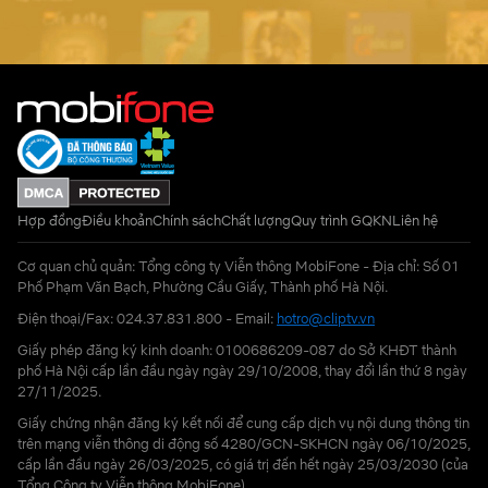
Hợp đồng
Điều khoản
Chính sách
Chất lượng
Quy trình GQKN
Liên hệ
Cơ quan chủ quản: Tổng công ty Viễn thông MobiFone - Địa chỉ: Số 01
Phố Phạm Văn Bạch, Phường Cầu Giấy, Thành phố Hà Nội.
Điện thoại/Fax: 024.37.831.800 - Email:
hotro@cliptv.vn
Giấy phép đăng ký kinh doanh: 0100686209-087 do Sở KHĐT thành
phố Hà Nội cấp lần đầu ngày ngày 29/10/2008, thay đổi lần thứ 8 ngày
27/11/2025.
Giấy chứng nhận đăng ký kết nối để cung cấp dịch vụ nội dung thông tin
trên mạng viễn thông di động số 4280/GCN-SKHCN ngày 06/10/2025,
cấp lần đầu ngày 26/03/2025, có giá trị đến hết ngày 25/03/2030 (của
Tổng Công ty Viễn thông MobiFone)