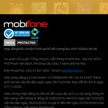
Hợp đồng
Điều khoản
Chính sách
Chất lượng
Quy trình GQKN
Liên hệ
Cơ quan chủ quản: Tổng công ty Viễn thông MobiFone - Địa chỉ: Số 01
Phố Phạm Văn Bạch, Phường Cầu Giấy, Thành phố Hà Nội.
Điện thoại/Fax: 024.37.831.800 - Email:
hotro@cliptv.vn
Giấy phép đăng ký kinh doanh: 0100686209-087 do Sở KHĐT thành
phố Hà Nội cấp lần đầu ngày ngày 29/10/2008, thay đổi lần thứ 8 ngày
27/11/2025.
Giấy chứng nhận đăng ký kết nối để cung cấp dịch vụ nội dung thông tin
trên mạng viễn thông di động số 4280/GCN-SKHCN ngày 06/10/2025,
cấp lần đầu ngày 26/03/2025, có giá trị đến hết ngày 25/03/2030 (của
Tổng Công ty Viễn thông MobiFone)