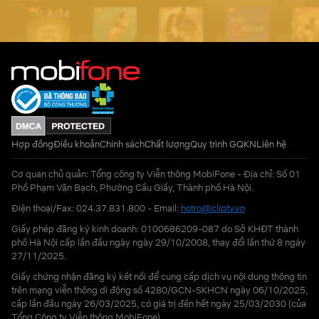
Hợp đồng
Điều khoản
Chính sách
Chất lượng
Quy trình GQKN
Liên hệ
Cơ quan chủ quản: Tổng công ty Viễn thông MobiFone - Địa chỉ: Số 01
Phố Phạm Văn Bạch, Phường Cầu Giấy, Thành phố Hà Nội.
Điện thoại/Fax: 024.37.831.800 - Email:
hotro@cliptv.vn
Giấy phép đăng ký kinh doanh: 0100686209-087 do Sở KHĐT thành
phố Hà Nội cấp lần đầu ngày ngày 29/10/2008, thay đổi lần thứ 8 ngày
27/11/2025.
Giấy chứng nhận đăng ký kết nối để cung cấp dịch vụ nội dung thông tin
trên mạng viễn thông di động số 4280/GCN-SKHCN ngày 06/10/2025,
cấp lần đầu ngày 26/03/2025, có giá trị đến hết ngày 25/03/2030 (của
Tổng Công ty Viễn thông MobiFone)