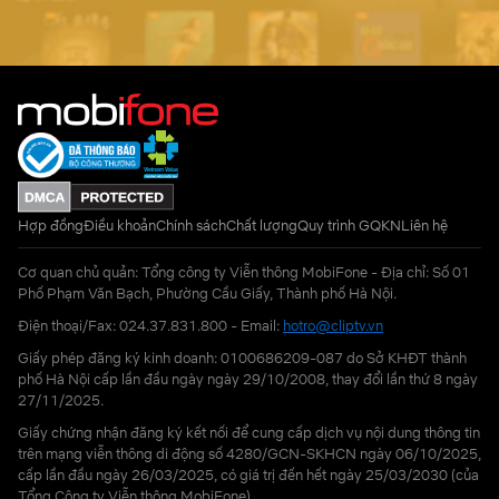
Hợp đồng
Điều khoản
Chính sách
Chất lượng
Quy trình GQKN
Liên hệ
Cơ quan chủ quản: Tổng công ty Viễn thông MobiFone - Địa chỉ: Số 01
Phố Phạm Văn Bạch, Phường Cầu Giấy, Thành phố Hà Nội.
Điện thoại/Fax: 024.37.831.800 - Email:
hotro@cliptv.vn
Giấy phép đăng ký kinh doanh: 0100686209-087 do Sở KHĐT thành
phố Hà Nội cấp lần đầu ngày ngày 29/10/2008, thay đổi lần thứ 8 ngày
27/11/2025.
Giấy chứng nhận đăng ký kết nối để cung cấp dịch vụ nội dung thông tin
trên mạng viễn thông di động số 4280/GCN-SKHCN ngày 06/10/2025,
cấp lần đầu ngày 26/03/2025, có giá trị đến hết ngày 25/03/2030 (của
Tổng Công ty Viễn thông MobiFone)