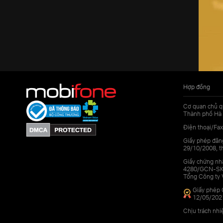
Hợp đồng
Cơ quan chủ q
Thành phố Hà 
Điện thoại/Fax
Giấy phép đăn
29/10/2008, th
Giấy chứng nhậ
4280/GCN-SKHC
Tổng Công ty 
Giấy phép 
12/05/202
Chịu trách nh