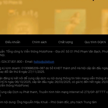
Điều khoản
Chính sách
Chất lượng
Quy trình GQKN
uản: Tổng công ty Viễn thông MobiFone - Địa chỉ: Số 01 Phố Phạm Văn Bạch, Phư
Nội.
: 024.37.831.800 - Email:
hotro@cliptv.vn
g ký kinh doanh: 0100686209-087 do Sở KHĐT thành phố Hà Nội cấp lần đầu ngà
ay đổi lần thứ 8 ngày 27/11/2025.
n đăng ký kết nối để cung cấp dịch vụ nội dung thông tin trên mạng viễn thông di
N ngày 06/10/2025, cấp lần đầu ngày 26/03/2025, có giá trị đến hết ngày 25/0
Viễn thông MobiFone)
Cung cấp Dịch vụ Phát thanh, Truyền hình trên mạng Internet số 273/GP-BTTTT 
1
iệm nội dung: Ông Nguyễn Mậu Khuê - Phó Giám đốc, phụ trách Trung tâm