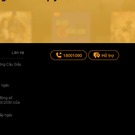
Liên hệ
ờng Cầu Giấy,
y ngày
 động số
3/2030 (của
cấp ngày