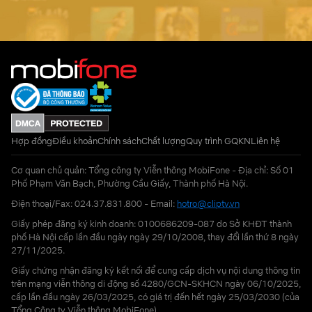
Hợp đồng
Điều khoản
Chính sách
Chất lượng
Quy trình GQKN
Liên hệ
Cơ quan chủ quản: Tổng công ty Viễn thông MobiFone - Địa chỉ: Số 01
Phố Phạm Văn Bạch, Phường Cầu Giấy, Thành phố Hà Nội.
Điện thoại/Fax: 024.37.831.800 - Email:
hotro@cliptv.vn
Giấy phép đăng ký kinh doanh: 0100686209-087 do Sở KHĐT thành
phố Hà Nội cấp lần đầu ngày ngày 29/10/2008, thay đổi lần thứ 8 ngày
27/11/2025.
Giấy chứng nhận đăng ký kết nối để cung cấp dịch vụ nội dung thông tin
trên mạng viễn thông di động số 4280/GCN-SKHCN ngày 06/10/2025,
cấp lần đầu ngày 26/03/2025, có giá trị đến hết ngày 25/03/2030 (của
Tổng Công ty Viễn thông MobiFone)