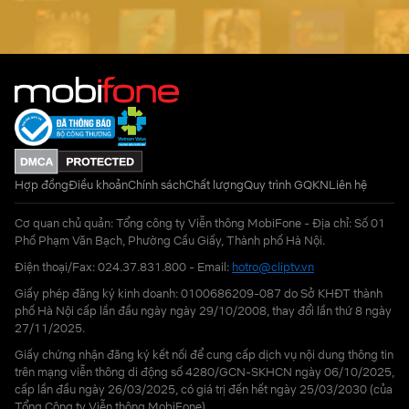
Hợp đồng
Điều khoản
Chính sách
Chất lượng
Quy trình GQKN
Liên hệ
Cơ quan chủ quản: Tổng công ty Viễn thông MobiFone - Địa chỉ: Số 01
Phố Phạm Văn Bạch, Phường Cầu Giấy, Thành phố Hà Nội.
Điện thoại/Fax: 024.37.831.800 - Email:
hotro@cliptv.vn
Giấy phép đăng ký kinh doanh: 0100686209-087 do Sở KHĐT thành
phố Hà Nội cấp lần đầu ngày ngày 29/10/2008, thay đổi lần thứ 8 ngày
27/11/2025.
Giấy chứng nhận đăng ký kết nối để cung cấp dịch vụ nội dung thông tin
trên mạng viễn thông di động số 4280/GCN-SKHCN ngày 06/10/2025,
cấp lần đầu ngày 26/03/2025, có giá trị đến hết ngày 25/03/2030 (của
Tổng Công ty Viễn thông MobiFone)