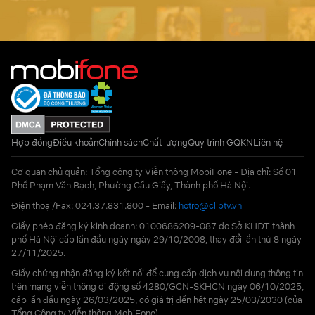
Hợp đồng
Điều khoản
Chính sách
Chất lượng
Quy trình GQKN
Liên hệ
Cơ quan chủ quản: Tổng công ty Viễn thông MobiFone - Địa chỉ: Số 01
Phố Phạm Văn Bạch, Phường Cầu Giấy, Thành phố Hà Nội.
Điện thoại/Fax: 024.37.831.800 - Email:
hotro@cliptv.vn
Giấy phép đăng ký kinh doanh: 0100686209-087 do Sở KHĐT thành
phố Hà Nội cấp lần đầu ngày ngày 29/10/2008, thay đổi lần thứ 8 ngày
27/11/2025.
Giấy chứng nhận đăng ký kết nối để cung cấp dịch vụ nội dung thông tin
trên mạng viễn thông di động số 4280/GCN-SKHCN ngày 06/10/2025,
cấp lần đầu ngày 26/03/2025, có giá trị đến hết ngày 25/03/2030 (của
Tổng Công ty Viễn thông MobiFone)