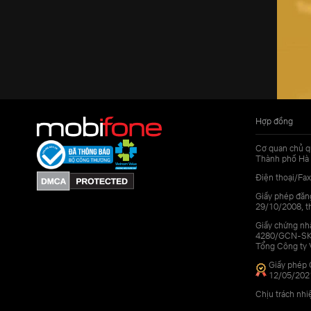
Hợp đồng
Cơ quan chủ q
Thành phố Hà 
Điện thoại/Fax
Giấy phép đăn
29/10/2008, th
Giấy chứng nhậ
4280/GCN-SKHC
Tổng Công ty 
Giấy phép 
12/05/202
Chịu trách nh