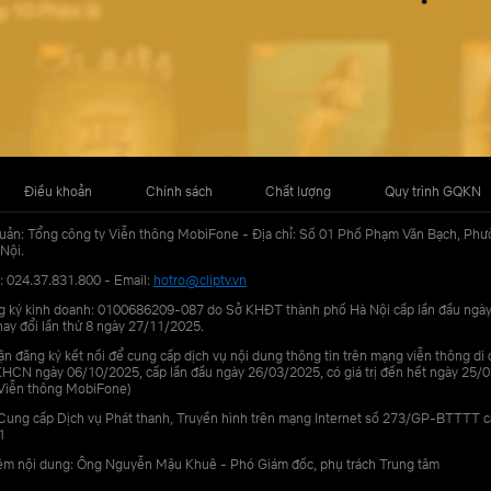
Điều khoản
Chính sách
Chất lượng
Quy trình GQKN
uản: Tổng công ty Viễn thông MobiFone - Địa chỉ: Số 01 Phố Phạm Văn Bạch, Phư
Nội.
: 024.37.831.800 - Email:
hotro@cliptv.vn
g ký kinh doanh: 0100686209-087 do Sở KHĐT thành phố Hà Nội cấp lần đầu ngà
ay đổi lần thứ 8 ngày 27/11/2025.
n đăng ký kết nối để cung cấp dịch vụ nội dung thông tin trên mạng viễn thông di
N ngày 06/10/2025, cấp lần đầu ngày 26/03/2025, có giá trị đến hết ngày 25/0
Viễn thông MobiFone)
Cung cấp Dịch vụ Phát thanh, Truyền hình trên mạng Internet số 273/GP-BTTTT 
1
iệm nội dung: Ông Nguyễn Mậu Khuê - Phó Giám đốc, phụ trách Trung tâm