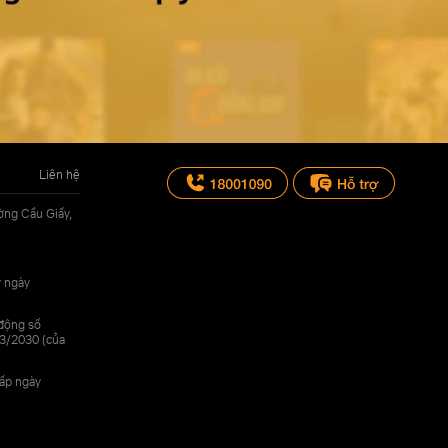
Liên hệ
ờng Cầu Giấy,
y ngày
 động số
3/2030 (của
cấp ngày