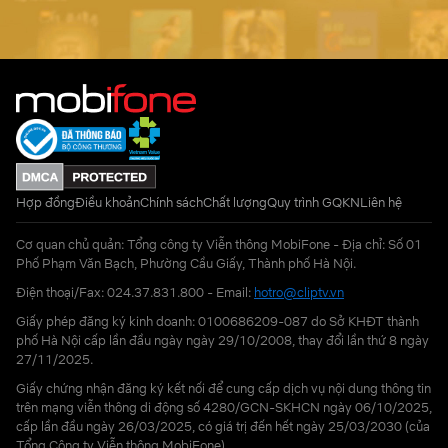
Hợp đồng
Điều khoản
Chính sách
Chất lượng
Quy trình GQKN
Liên hệ
Cơ quan chủ quản: Tổng công ty Viễn thông MobiFone - Địa chỉ: Số 01
Phố Phạm Văn Bạch, Phường Cầu Giấy, Thành phố Hà Nội.
Điện thoại/Fax: 024.37.831.800 - Email:
hotro@cliptv.vn
Giấy phép đăng ký kinh doanh: 0100686209-087 do Sở KHĐT thành
phố Hà Nội cấp lần đầu ngày ngày 29/10/2008, thay đổi lần thứ 8 ngày
27/11/2025.
Giấy chứng nhận đăng ký kết nối để cung cấp dịch vụ nội dung thông tin
trên mạng viễn thông di động số 4280/GCN-SKHCN ngày 06/10/2025,
cấp lần đầu ngày 26/03/2025, có giá trị đến hết ngày 25/03/2030 (của
Tổng Công ty Viễn thông MobiFone)