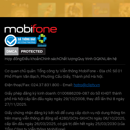
Hợp đồng
Điều khoản
Chính sách
Chất lượng
Quy trình GQKN
Liên hệ
Cơ quan chủ quản: Tổng công ty Viễn thông MobiFone - Địa chỉ: Số 01
Phố Phạm Văn Bạch, Phường Cầu Giấy, Thành phố Hà Nội.
Điện thoại/Fax: 024.37.831.800 - Email:
hotro@cliptv.vn
Giấy phép đăng ký kinh doanh: 0100686209-087 do Sở KHĐT thành
phố Hà Nội cấp lần đầu ngày ngày 29/10/2008, thay đổi lần thứ 8 ngày
27/11/2025.
Giấy chứng nhận đăng ký kết nối để cung cấp dịch vụ nội dung thông tin
trên mạng viễn thông di động số 4280/GCN-SKHCN ngày 06/10/2025,
cấp lần đầu ngày 26/03/2025, có giá trị đến hết ngày 25/03/2030 (của
Tổng Công ty Viễn thông MobiFone)