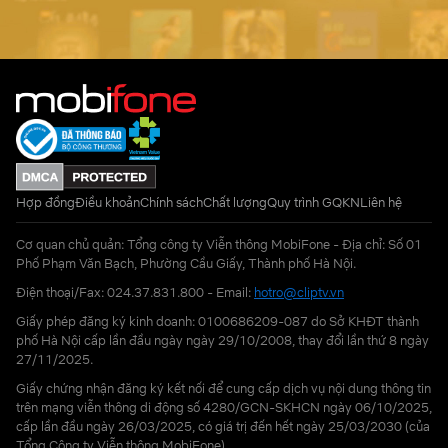
Hợp đồng
Điều khoản
Chính sách
Chất lượng
Quy trình GQKN
Liên hệ
Cơ quan chủ quản: Tổng công ty Viễn thông MobiFone - Địa chỉ: Số 01
Phố Phạm Văn Bạch, Phường Cầu Giấy, Thành phố Hà Nội.
Điện thoại/Fax: 024.37.831.800 - Email:
hotro@cliptv.vn
Giấy phép đăng ký kinh doanh: 0100686209-087 do Sở KHĐT thành
phố Hà Nội cấp lần đầu ngày ngày 29/10/2008, thay đổi lần thứ 8 ngày
27/11/2025.
Giấy chứng nhận đăng ký kết nối để cung cấp dịch vụ nội dung thông tin
trên mạng viễn thông di động số 4280/GCN-SKHCN ngày 06/10/2025,
cấp lần đầu ngày 26/03/2025, có giá trị đến hết ngày 25/03/2030 (của
Tổng Công ty Viễn thông MobiFone)