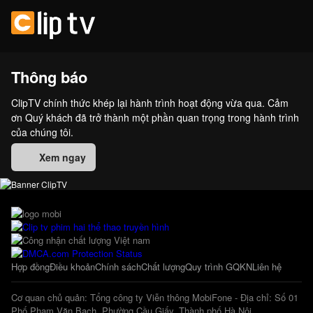
Thông báo
ClipTV chính thức khép lại hành trình hoạt động vừa qua. Cảm
ơn Quý khách đã trở thành một phần quan trọng trong hành trình
của chúng tôi.
Xem ngay
Hợp đồng
Điều khoản
Chính sách
Chất lượng
Quy trình GQKN
Liên hệ
Cơ quan chủ quản: Tổng công ty Viễn thông MobiFone - Địa chỉ: Số 01
Phố Phạm Văn Bạch, Phường Cầu Giấy, Thành phố Hà Nội.