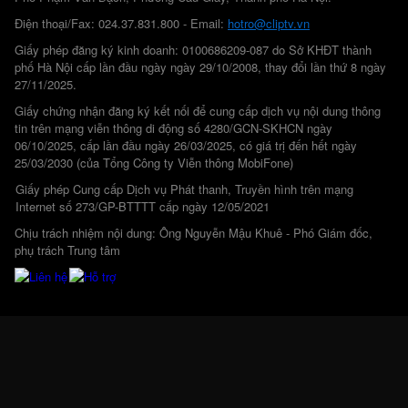
Điện thoại/Fax: 024.37.831.800 - Email:
hotro@cliptv.vn
Giấy phép đăng ký kinh doanh: 0100686209-087 do Sở KHĐT thành
phố Hà Nội cấp lần đầu ngày ngày 29/10/2008, thay đổi lần thứ 8 ngày
27/11/2025.
Giấy chứng nhận đăng ký kết nối để cung cấp dịch vụ nội dung thông
tin trên mạng viễn thông di động số 4280/GCN-SKHCN ngày
06/10/2025, cấp lần đầu ngày 26/03/2025, có giá trị đến hết ngày
25/03/2030 (của Tổng Công ty Viễn thông MobiFone)
Giấy phép Cung cấp Dịch vụ Phát thanh, Truyền hình trên mạng
Internet số 273/GP-BTTTT cấp ngày 12/05/2021
Chịu trách nhiệm nội dung: Ông Nguyễn Mậu Khuê - Phó Giám đốc,
phụ trách Trung tâm