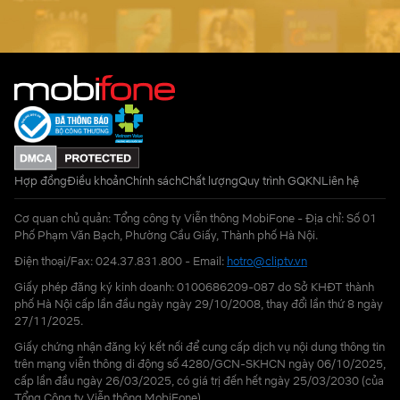
Hợp đồng
Điều khoản
Chính sách
Chất lượng
Quy trình GQKN
Liên hệ
Cơ quan chủ quản: Tổng công ty Viễn thông MobiFone - Địa chỉ: Số 01
Phố Phạm Văn Bạch, Phường Cầu Giấy, Thành phố Hà Nội.
Điện thoại/Fax: 024.37.831.800 - Email:
hotro@cliptv.vn
Giấy phép đăng ký kinh doanh: 0100686209-087 do Sở KHĐT thành
phố Hà Nội cấp lần đầu ngày ngày 29/10/2008, thay đổi lần thứ 8 ngày
27/11/2025.
Giấy chứng nhận đăng ký kết nối để cung cấp dịch vụ nội dung thông tin
trên mạng viễn thông di động số 4280/GCN-SKHCN ngày 06/10/2025,
cấp lần đầu ngày 26/03/2025, có giá trị đến hết ngày 25/03/2030 (của
Tổng Công ty Viễn thông MobiFone)