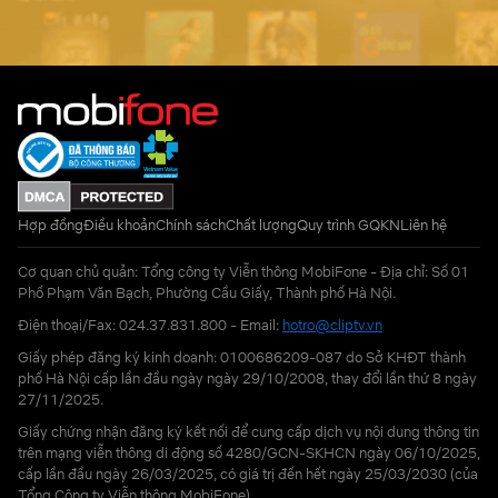
Hợp đồng
Điều khoản
Chính sách
Chất lượng
Quy trình GQKN
Liên hệ
Cơ quan chủ quản: Tổng công ty Viễn thông MobiFone - Địa chỉ: Số 01
Phố Phạm Văn Bạch, Phường Cầu Giấy, Thành phố Hà Nội.
Điện thoại/Fax: 024.37.831.800 - Email:
hotro@cliptv.vn
Giấy phép đăng ký kinh doanh: 0100686209-087 do Sở KHĐT thành
phố Hà Nội cấp lần đầu ngày ngày 29/10/2008, thay đổi lần thứ 8 ngày
27/11/2025.
Giấy chứng nhận đăng ký kết nối để cung cấp dịch vụ nội dung thông tin
trên mạng viễn thông di động số 4280/GCN-SKHCN ngày 06/10/2025,
cấp lần đầu ngày 26/03/2025, có giá trị đến hết ngày 25/03/2030 (của
Tổng Công ty Viễn thông MobiFone)