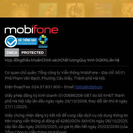
Hợp đồng
Điều khoản
Chính sách
Chất lượng
Quy trình GQKN
Liên hệ
Cơ quan chủ quản: Tổng công ty Viễn thông MobiFone - Địa chỉ: Số 01
Phố Phạm Văn Bạch, Phường Cầu Giấy, Thành phố Hà Nội.
Điện thoại/Fax: 024.37.831.800 - Email:
hotro@cliptv.vn
Giấy phép đăng ký kinh doanh: 0100686209-087 do Sở KHĐT thành
phố Hà Nội cấp lần đầu ngày ngày 29/10/2008, thay đổi lần thứ 8 ngày
27/11/2025.
Giấy chứng nhận đăng ký kết nối để cung cấp dịch vụ nội dung thông tin
trên mạng viễn thông di động số 4280/GCN-SKHCN ngày 06/10/2025,
cấp lần đầu ngày 26/03/2025, có giá trị đến hết ngày 25/03/2030 (của
Tổng Công ty Viễn thông MobiFone)