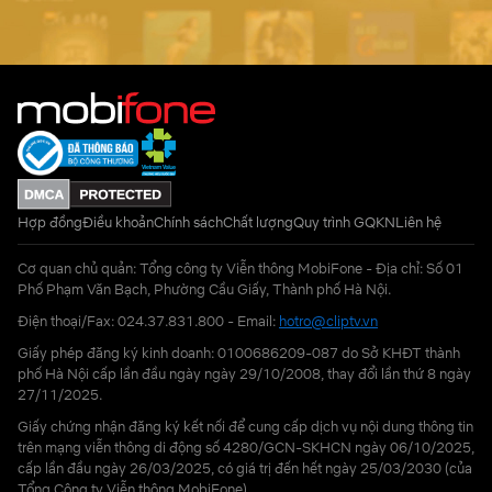
Hợp đồng
Điều khoản
Chính sách
Chất lượng
Quy trình GQKN
Liên hệ
Cơ quan chủ quản: Tổng công ty Viễn thông MobiFone - Địa chỉ: Số 01
Phố Phạm Văn Bạch, Phường Cầu Giấy, Thành phố Hà Nội.
Điện thoại/Fax: 024.37.831.800 - Email:
hotro@cliptv.vn
Giấy phép đăng ký kinh doanh: 0100686209-087 do Sở KHĐT thành
phố Hà Nội cấp lần đầu ngày ngày 29/10/2008, thay đổi lần thứ 8 ngày
27/11/2025.
Giấy chứng nhận đăng ký kết nối để cung cấp dịch vụ nội dung thông tin
trên mạng viễn thông di động số 4280/GCN-SKHCN ngày 06/10/2025,
cấp lần đầu ngày 26/03/2025, có giá trị đến hết ngày 25/03/2030 (của
Tổng Công ty Viễn thông MobiFone)