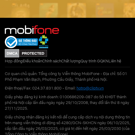
Hợp đồng
Điều khoản
Chính sách
Chất lượng
Quy trình GQKN
Liên hệ
Cơ quan chủ quản: Tổng công ty Viễn thông MobiFone - Địa chỉ: Số 01
Phố Phạm Văn Bạch, Phường Cầu Giấy, Thành phố Hà Nội.
Điện thoại/Fax: 024.37.831.800 - Email:
hotro@cliptv.vn
Giấy phép đăng ký kinh doanh: 0100686209-087 do Sở KHĐT thành
phố Hà Nội cấp lần đầu ngày ngày 29/10/2008, thay đổi lần thứ 8 ngày
27/11/2025.
Giấy chứng nhận đăng ký kết nối để cung cấp dịch vụ nội dung thông tin
trên mạng viễn thông di động số 4280/GCN-SKHCN ngày 06/10/2025,
cấp lần đầu ngày 26/03/2025, có giá trị đến hết ngày 25/03/2030 (của
Tổng Công ty Viễn thông MobiFone)