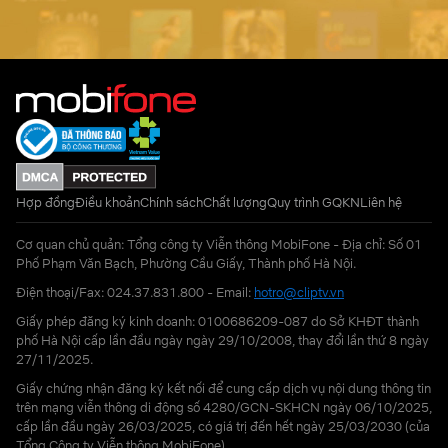
Hợp đồng
Điều khoản
Chính sách
Chất lượng
Quy trình GQKN
Liên hệ
Cơ quan chủ quản: Tổng công ty Viễn thông MobiFone - Địa chỉ: Số 01
Phố Phạm Văn Bạch, Phường Cầu Giấy, Thành phố Hà Nội.
Điện thoại/Fax: 024.37.831.800 - Email:
hotro@cliptv.vn
Giấy phép đăng ký kinh doanh: 0100686209-087 do Sở KHĐT thành
phố Hà Nội cấp lần đầu ngày ngày 29/10/2008, thay đổi lần thứ 8 ngày
27/11/2025.
Giấy chứng nhận đăng ký kết nối để cung cấp dịch vụ nội dung thông tin
trên mạng viễn thông di động số 4280/GCN-SKHCN ngày 06/10/2025,
cấp lần đầu ngày 26/03/2025, có giá trị đến hết ngày 25/03/2030 (của
Tổng Công ty Viễn thông MobiFone)