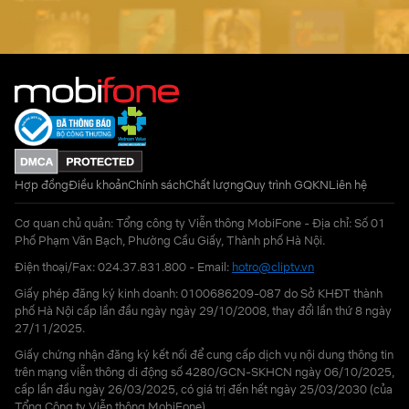
Hợp đồng
Điều khoản
Chính sách
Chất lượng
Quy trình GQKN
Liên hệ
Cơ quan chủ quản: Tổng công ty Viễn thông MobiFone - Địa chỉ: Số 01
Phố Phạm Văn Bạch, Phường Cầu Giấy, Thành phố Hà Nội.
Điện thoại/Fax: 024.37.831.800 - Email:
hotro@cliptv.vn
Giấy phép đăng ký kinh doanh: 0100686209-087 do Sở KHĐT thành
phố Hà Nội cấp lần đầu ngày ngày 29/10/2008, thay đổi lần thứ 8 ngày
27/11/2025.
Giấy chứng nhận đăng ký kết nối để cung cấp dịch vụ nội dung thông tin
trên mạng viễn thông di động số 4280/GCN-SKHCN ngày 06/10/2025,
cấp lần đầu ngày 26/03/2025, có giá trị đến hết ngày 25/03/2030 (của
Tổng Công ty Viễn thông MobiFone)