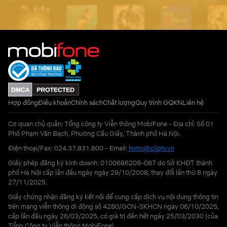
Hợp đồng
Điều khoản
Chính sách
Chất lượng
Quy trình GQKN
Liên hệ
Cơ quan chủ quản: Tổng công ty Viễn thông MobiFone - Địa chỉ: Số 01
Phố Phạm Văn Bạch, Phường Cầu Giấy, Thành phố Hà Nội.
Điện thoại/Fax: 024.37.831.800 - Email:
hotro@cliptv.vn
Giấy phép đăng ký kinh doanh: 0100686209-087 do Sở KHĐT thành
phố Hà Nội cấp lần đầu ngày ngày 29/10/2008, thay đổi lần thứ 8 ngày
27/11/2025.
Giấy chứng nhận đăng ký kết nối để cung cấp dịch vụ nội dung thông tin
trên mạng viễn thông di động số 4280/GCN-SKHCN ngày 06/10/2025,
cấp lần đầu ngày 26/03/2025, có giá trị đến hết ngày 25/03/2030 (của
Tổng Công ty Viễn thông MobiFone)