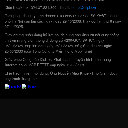
Điện thoại/Fax: 024.37.831.800 - Email:
hotro@cliptv.vn
Giấy phép đăng ký kinh doanh: 0100686209-087 do Sở KHĐT thành
phố Hà Nội cấp lần đầu ngày ngày 29/10/2008, thay đổi lần thứ 8 ngày
27/11/2025.
Giấy chứng nhận đăng ký kết nối để cung cấp dịch vụ nội dung thông
tin trên mạng viễn thông di động số 4280/GCN-SKHCN ngày
06/10/2025, cấp lần đầu ngày 26/03/2025, có giá trị đến hết ngày
25/03/2030 (của Tổng Công ty Viễn thông MobiFone)
Giấy phép Cung cấp Dịch vụ Phát thanh, Truyền hình trên mạng
Internet số 273/GP-BTTTT cấp ngày 12/05/2021
Chịu trách nhiệm nội dung: Ông Nguyễn Mậu Khuê - Phó Giám đốc,
phụ trách Trung tâm