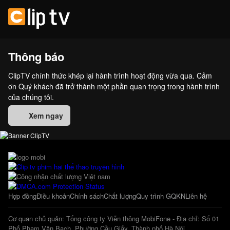
Thông báo
ClipTV chính thức khép lại hành trình hoạt động vừa qua. Cảm
ơn Quý khách đã trở thành một phần quan trọng trong hành trình
của chúng tôi.
Xem ngay
Hợp đồng
Điều khoản
Chính sách
Chất lượng
Quy trình GQKN
Liên hệ
Cơ quan chủ quản: Tổng công ty Viễn thông MobiFone - Địa chỉ: Số 01
Phố Phạm Văn Bạch, Phường Cầu Giấy, Thành phố Hà Nội.