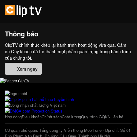
Thông báo
ClipTV chính thức khép lại hành trình hoạt động vừa qua. Cảm
ơn Quý khách đã trở thành một phần quan trọng trong hành trình
của chúng tôi.
Xem ngay
Hợp đồng
Điều khoản
Chính sách
Chất lượng
Quy trình GQKN
Liên hệ
Cơ quan chủ quản: Tổng công ty Viễn thông MobiFone - Địa chỉ: Số 01
Phố Phạm Văn Bạch, Phường Cầu Giấy, Thành phố Hà Nội.