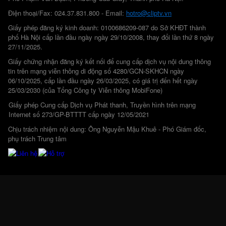
Điện thoại/Fax: 024.37.831.800 - Email:
hotro@cliptv.vn
Giấy phép đăng ký kinh doanh: 0100686209-087 do Sở KHĐT thành
phố Hà Nội cấp lần đầu ngày ngày 29/10/2008, thay đổi lần thứ 8 ngày
27/11/2025.
Giấy chứng nhận đăng ký kết nối để cung cấp dịch vụ nội dung thông
tin trên mạng viễn thông di động số 4280/GCN-SKHCN ngày
06/10/2025, cấp lần đầu ngày 26/03/2025, có giá trị đến hết ngày
25/03/2030 (của Tổng Công ty Viễn thông MobiFone)
Giấy phép Cung cấp Dịch vụ Phát thanh, Truyền hình trên mạng
Internet số 273/GP-BTTTT cấp ngày 12/05/2021
Chịu trách nhiệm nội dung: Ông Nguyễn Mậu Khuê - Phó Giám đốc,
phụ trách Trung tâm