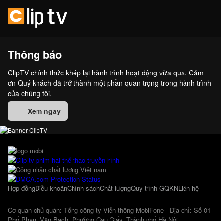
Thông báo
ClipTV chính thức khép lại hành trình hoạt động vừa qua. Cảm
ơn Quý khách đã trở thành một phần quan trọng trong hành trình
của chúng tôi.
Xem ngay
Hợp đồng
Điều khoản
Chính sách
Chất lượng
Quy trình GQKN
Liên hệ
Cơ quan chủ quản: Tổng công ty Viễn thông MobiFone - Địa chỉ: Số 01
Phố Phạm Văn Bạch, Phường Cầu Giấy, Thành phố Hà Nội.