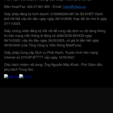
Điện thoại/Fax: 024.37.831.800 - Email:
hotro@cliptv.vn
Giấy phép đăng ký kinh doanh: 0100686209-087 do Sở KHĐT thành
phố Hà Nội cấp lần đầu ngày ngày 29/10/2008, thay đổi lần thứ 8 ngày
27/11/2025.
Giấy chứng nhận đăng ký kết nối để cung cấp dịch vụ nội dung thông
tin trên mạng viễn thông di động số 4280/GCN-SKHCN ngày
06/10/2025, cấp lần đầu ngày 26/03/2025, có giá trị đến hết ngày
25/03/2030 (của Tổng Công ty Viễn thông MobiFone)
Giấy phép Cung cấp Dịch vụ Phát thanh, Truyền hình trên mạng
Internet số 273/GP-BTTTT cấp ngày 12/05/2021
Chịu trách nhiệm nội dung: Ông Nguyễn Mậu Khuê - Phó Giám đốc,
phụ trách Trung tâm