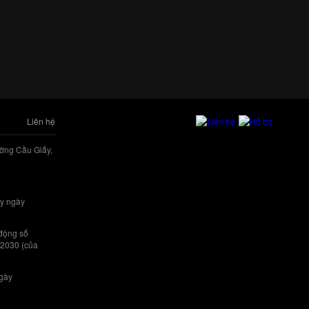
Liên hệ
ờng Cầu Giấy,
y ngày
 động số
/2030 (của
ngày