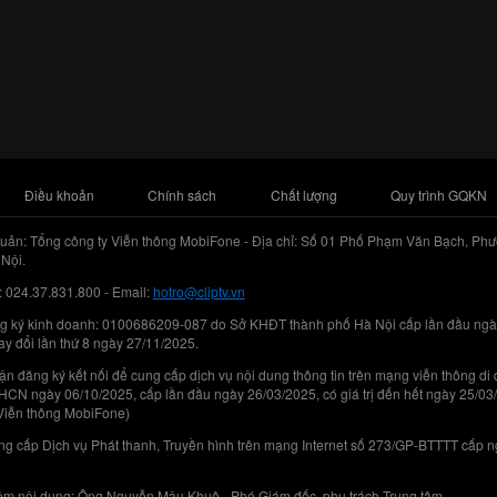
Điều khoản
Chính sách
Chất lượng
Quy trình GQKN
uản: Tổng công ty Viễn thông MobiFone - Địa chỉ: Số 01 Phố Phạm Văn Bạch, Phư
Nội.
: 024.37.831.800 - Email:
hotro@cliptv.vn
g ký kinh doanh: 0100686209-087 do Sở KHĐT thành phố Hà Nội cấp lần đầu ngà
ay đổi lần thứ 8 ngày 27/11/2025.
n đăng ký kết nối để cung cấp dịch vụ nội dung thông tin trên mạng viễn thông di
N ngày 06/10/2025, cấp lần đầu ngày 26/03/2025, có giá trị đến hết ngày 25/03
Viễn thông MobiFone)
g cấp Dịch vụ Phát thanh, Truyền hình trên mạng Internet số 273/GP-BTTTT cấp 
iệm nội dung: Ông Nguyễn Mậu Khuê - Phó Giám đốc, phụ trách Trung tâm