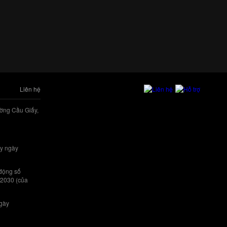
Liên hệ
ờng Cầu Giấy,
y ngày
 động số
/2030 (của
ngày