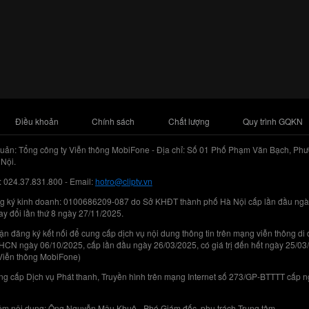
Điều khoản
Chính sách
Chất lượng
Quy trình GQKN
uản: Tổng công ty Viễn thông MobiFone - Địa chỉ: Số 01 Phố Phạm Văn Bạch, Phư
Nội.
: 024.37.831.800 - Email:
hotro@cliptv.vn
g ký kinh doanh: 0100686209-087 do Sở KHĐT thành phố Hà Nội cấp lần đầu ngà
ay đổi lần thứ 8 ngày 27/11/2025.
n đăng ký kết nối để cung cấp dịch vụ nội dung thông tin trên mạng viễn thông di
N ngày 06/10/2025, cấp lần đầu ngày 26/03/2025, có giá trị đến hết ngày 25/03
Viễn thông MobiFone)
g cấp Dịch vụ Phát thanh, Truyền hình trên mạng Internet số 273/GP-BTTTT cấp 
iệm nội dung: Ông Nguyễn Mậu Khuê - Phó Giám đốc, phụ trách Trung tâm