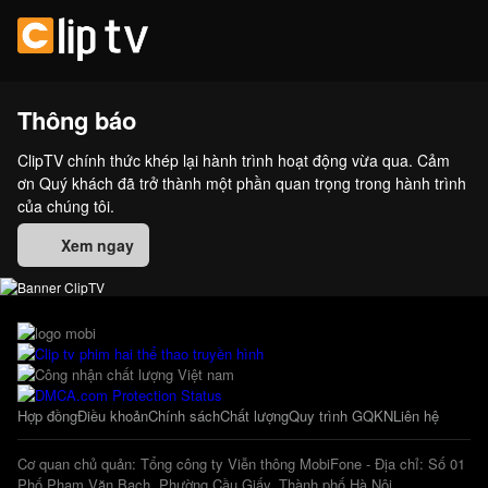
Thông báo
ClipTV chính thức khép lại hành trình hoạt động vừa qua. Cảm
ơn Quý khách đã trở thành một phần quan trọng trong hành trình
của chúng tôi.
Xem ngay
Hợp đồng
Điều khoản
Chính sách
Chất lượng
Quy trình GQKN
Liên hệ
Cơ quan chủ quản: Tổng công ty Viễn thông MobiFone - Địa chỉ: Số 01
Phố Phạm Văn Bạch, Phường Cầu Giấy, Thành phố Hà Nội.