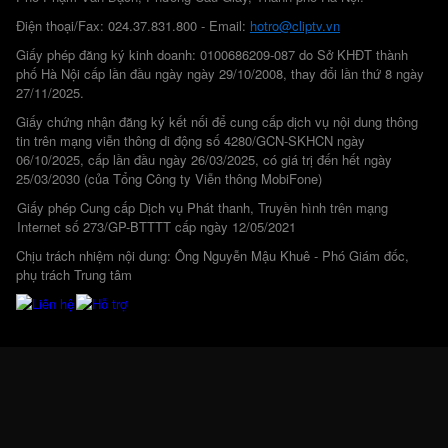
Điện thoại/Fax: 024.37.831.800 - Email:
hotro@cliptv.vn
Giấy phép đăng ký kinh doanh: 0100686209-087 do Sở KHĐT thành
phố Hà Nội cấp lần đầu ngày ngày 29/10/2008, thay đổi lần thứ 8 ngày
27/11/2025.
Giấy chứng nhận đăng ký kết nối để cung cấp dịch vụ nội dung thông
tin trên mạng viễn thông di động số 4280/GCN-SKHCN ngày
06/10/2025, cấp lần đầu ngày 26/03/2025, có giá trị đến hết ngày
25/03/2030 (của Tổng Công ty Viễn thông MobiFone)
Giấy phép Cung cấp Dịch vụ Phát thanh, Truyền hình trên mạng
Internet số 273/GP-BTTTT cấp ngày 12/05/2021
Chịu trách nhiệm nội dung: Ông Nguyễn Mậu Khuê - Phó Giám đốc,
phụ trách Trung tâm