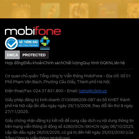
Hợp đồng
Điều khoản
Chính sách
Chất lượng
Quy trình GQKN
Liên hệ
Cơ quan chủ quản: Tổng công ty Viễn thông MobiFone - Địa chỉ: Số 01
Phố Phạm Văn Bạch, Phường Cầu Giấy, Thành phố Hà Nội.
Điện thoại/Fax: 024.37.831.800 - Email:
hotro@cliptv.vn
Giấy phép đăng ký kinh doanh: 0100686209-087 do Sở KHĐT thành
phố Hà Nội cấp lần đầu ngày ngày 29/10/2008, thay đổi lần thứ 8 ngày
27/11/2025.
Giấy chứng nhận đăng ký kết nối để cung cấp dịch vụ nội dung thông tin
trên mạng viễn thông di động số 4280/GCN-SKHCN ngày 06/10/2025,
cấp lần đầu ngày 26/03/2025, có giá trị đến hết ngày 25/03/2030 (của
Tổng Công ty Viễn thông MobiFone)