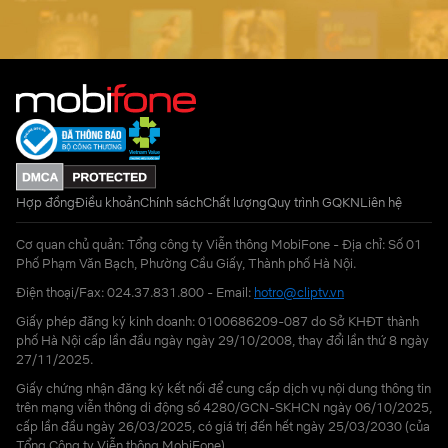
Hợp đồng
Điều khoản
Chính sách
Chất lượng
Quy trình GQKN
Liên hệ
Cơ quan chủ quản: Tổng công ty Viễn thông MobiFone - Địa chỉ: Số 01
Phố Phạm Văn Bạch, Phường Cầu Giấy, Thành phố Hà Nội.
Điện thoại/Fax: 024.37.831.800 - Email:
hotro@cliptv.vn
Giấy phép đăng ký kinh doanh: 0100686209-087 do Sở KHĐT thành
phố Hà Nội cấp lần đầu ngày ngày 29/10/2008, thay đổi lần thứ 8 ngày
27/11/2025.
Giấy chứng nhận đăng ký kết nối để cung cấp dịch vụ nội dung thông tin
trên mạng viễn thông di động số 4280/GCN-SKHCN ngày 06/10/2025,
cấp lần đầu ngày 26/03/2025, có giá trị đến hết ngày 25/03/2030 (của
Tổng Công ty Viễn thông MobiFone)