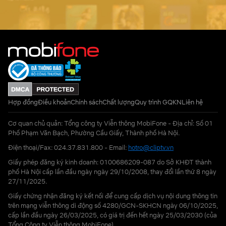
Hợp đồng
Điều khoản
Chính sách
Chất lượng
Quy trình GQKN
Liên hệ
Cơ quan chủ quản: Tổng công ty Viễn thông MobiFone - Địa chỉ: Số 01
Phố Phạm Văn Bạch, Phường Cầu Giấy, Thành phố Hà Nội.
Điện thoại/Fax: 024.37.831.800 - Email:
hotro@cliptv.vn
Giấy phép đăng ký kinh doanh: 0100686209-087 do Sở KHĐT thành
phố Hà Nội cấp lần đầu ngày ngày 29/10/2008, thay đổi lần thứ 8 ngày
27/11/2025.
Giấy chứng nhận đăng ký kết nối để cung cấp dịch vụ nội dung thông tin
trên mạng viễn thông di động số 4280/GCN-SKHCN ngày 06/10/2025,
cấp lần đầu ngày 26/03/2025, có giá trị đến hết ngày 25/03/2030 (của
Tổng Công ty Viễn thông MobiFone)