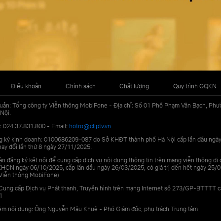
Điều khoản
Chính sách
Chất lượng
Quy trình GQKN
uản: Tổng công ty Viễn thông MobiFone - Địa chỉ: Số 01 Phố Phạm Văn Bạch, Phư
Nội.
: 024.37.831.800 - Email:
hotro@cliptv.vn
g ký kinh doanh: 0100686209-087 do Sở KHĐT thành phố Hà Nội cấp lần đầu ngà
ay đổi lần thứ 8 ngày 27/11/2025.
n đăng ký kết nối để cung cấp dịch vụ nội dung thông tin trên mạng viễn thông di
N ngày 06/10/2025, cấp lần đầu ngày 26/03/2025, có giá trị đến hết ngày 25/0
Viễn thông MobiFone)
Cung cấp Dịch vụ Phát thanh, Truyền hình trên mạng Internet số 273/GP-BTTTT 
1
iệm nội dung: Ông Nguyễn Mậu Khuê - Phó Giám đốc, phụ trách Trung tâm