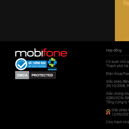
Hợp đồng
Cơ quan chủ q
Thành phố Hà 
Điện thoại/Fax
Giấy phép đăn
29/10/2008, th
Giấy chứng nhậ
4280/GCN-SKHC
Tổng Công ty 
Giấy phép 
12/05/202
Chịu trách nh