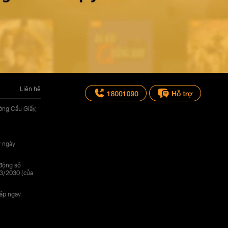
Liên hệ
ờng Cầu Giấy,
y ngày
 động số
3/2030 (của
cấp ngày