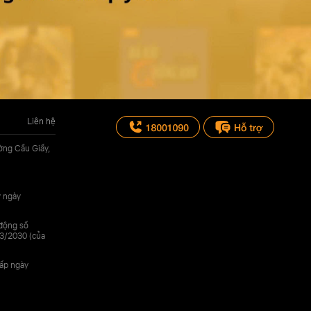
Liên hệ
ờng Cầu Giấy,
y ngày
 động số
3/2030 (của
cấp ngày