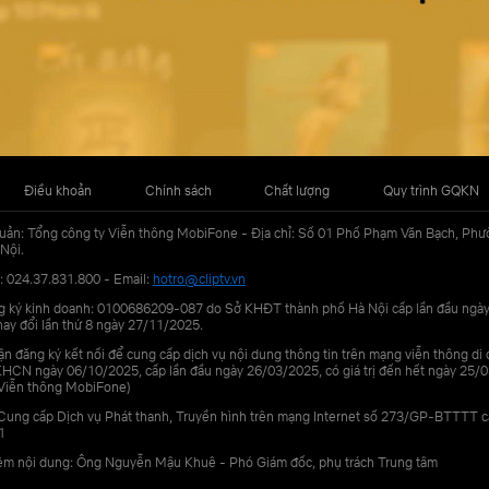
Điều khoản
Chính sách
Chất lượng
Quy trình GQKN
uản: Tổng công ty Viễn thông MobiFone - Địa chỉ: Số 01 Phố Phạm Văn Bạch, Phư
Nội.
: 024.37.831.800 - Email:
hotro@cliptv.vn
g ký kinh doanh: 0100686209-087 do Sở KHĐT thành phố Hà Nội cấp lần đầu ngà
ay đổi lần thứ 8 ngày 27/11/2025.
n đăng ký kết nối để cung cấp dịch vụ nội dung thông tin trên mạng viễn thông di
N ngày 06/10/2025, cấp lần đầu ngày 26/03/2025, có giá trị đến hết ngày 25/0
Viễn thông MobiFone)
Cung cấp Dịch vụ Phát thanh, Truyền hình trên mạng Internet số 273/GP-BTTTT 
1
iệm nội dung: Ông Nguyễn Mậu Khuê - Phó Giám đốc, phụ trách Trung tâm