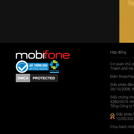
Hợp đồng
Cơ quan chủ q
Thành phố Hà 
Điện thoại/Fax
Giấy phép đăn
29/10/2008, th
Giấy chứng nhậ
4280/GCN-SKHC
Tổng Công ty 
Giấy phép 
12/05/202
Chịu trách nh