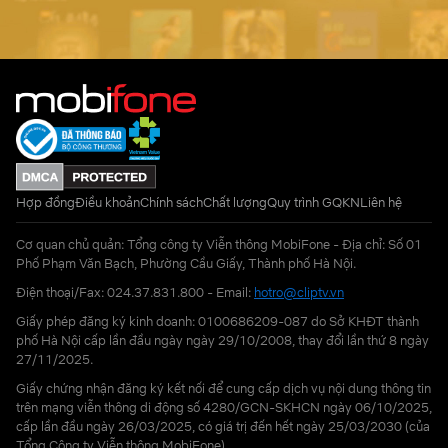
Hợp đồng
Điều khoản
Chính sách
Chất lượng
Quy trình GQKN
Liên hệ
Cơ quan chủ quản: Tổng công ty Viễn thông MobiFone - Địa chỉ: Số 01
Phố Phạm Văn Bạch, Phường Cầu Giấy, Thành phố Hà Nội.
Điện thoại/Fax: 024.37.831.800 - Email:
hotro@cliptv.vn
Giấy phép đăng ký kinh doanh: 0100686209-087 do Sở KHĐT thành
phố Hà Nội cấp lần đầu ngày ngày 29/10/2008, thay đổi lần thứ 8 ngày
27/11/2025.
Giấy chứng nhận đăng ký kết nối để cung cấp dịch vụ nội dung thông tin
trên mạng viễn thông di động số 4280/GCN-SKHCN ngày 06/10/2025,
cấp lần đầu ngày 26/03/2025, có giá trị đến hết ngày 25/03/2030 (của
Tổng Công ty Viễn thông MobiFone)