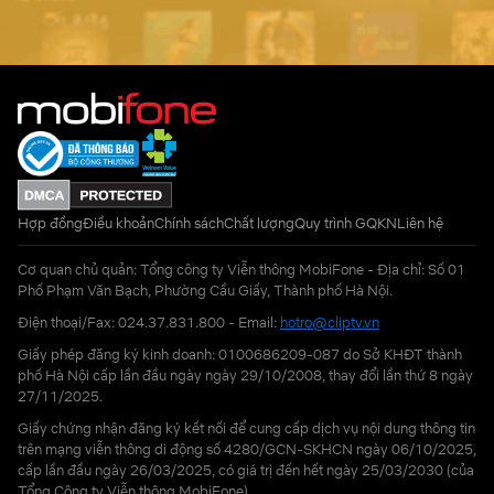
Hợp đồng
Điều khoản
Chính sách
Chất lượng
Quy trình GQKN
Liên hệ
Cơ quan chủ quản: Tổng công ty Viễn thông MobiFone - Địa chỉ: Số 01
Phố Phạm Văn Bạch, Phường Cầu Giấy, Thành phố Hà Nội.
Điện thoại/Fax: 024.37.831.800 - Email:
hotro@cliptv.vn
Giấy phép đăng ký kinh doanh: 0100686209-087 do Sở KHĐT thành
phố Hà Nội cấp lần đầu ngày ngày 29/10/2008, thay đổi lần thứ 8 ngày
27/11/2025.
Giấy chứng nhận đăng ký kết nối để cung cấp dịch vụ nội dung thông tin
trên mạng viễn thông di động số 4280/GCN-SKHCN ngày 06/10/2025,
cấp lần đầu ngày 26/03/2025, có giá trị đến hết ngày 25/03/2030 (của
Tổng Công ty Viễn thông MobiFone)