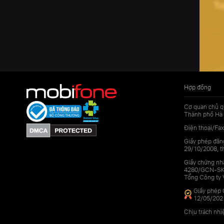
Hợp đồng
Cơ quan chủ q
Thành phố Hà 
Điện thoại/Fax
Giấy phép đăn
29/10/2008, th
Giấy chứng nhậ
4280/GCN-SKHC
Tổng Công ty 
Giấy phép 
12/05/202
Chịu trách nh