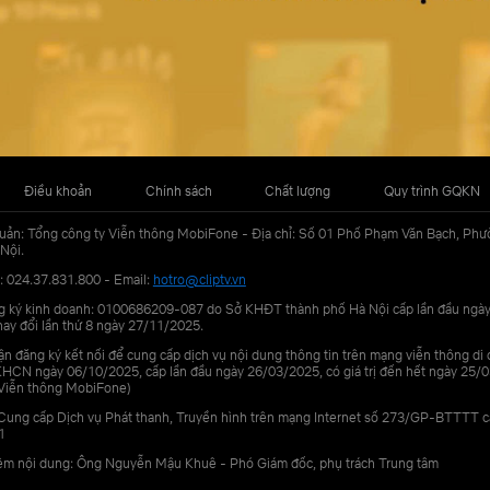
Điều khoản
Chính sách
Chất lượng
Quy trình GQKN
uản: Tổng công ty Viễn thông MobiFone - Địa chỉ: Số 01 Phố Phạm Văn Bạch, Phư
Nội.
: 024.37.831.800 - Email:
hotro@cliptv.vn
g ký kinh doanh: 0100686209-087 do Sở KHĐT thành phố Hà Nội cấp lần đầu ngà
ay đổi lần thứ 8 ngày 27/11/2025.
n đăng ký kết nối để cung cấp dịch vụ nội dung thông tin trên mạng viễn thông di
N ngày 06/10/2025, cấp lần đầu ngày 26/03/2025, có giá trị đến hết ngày 25/0
Viễn thông MobiFone)
Cung cấp Dịch vụ Phát thanh, Truyền hình trên mạng Internet số 273/GP-BTTTT 
1
iệm nội dung: Ông Nguyễn Mậu Khuê - Phó Giám đốc, phụ trách Trung tâm