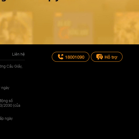
Liên hệ
ờng Cầu Giấy,
y ngày
 động số
3/2030 (của
cấp ngày