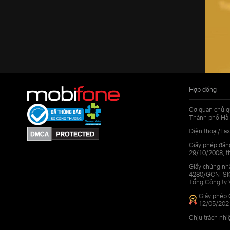
Hợp đồng
Cơ quan chủ q
Thành phố Hà 
Điện thoại/Fax
Giấy phép đăn
29/10/2008, th
Giấy chứng nhậ
4280/GCN-SKHC
Tổng Công ty 
Giấy phép 
12/05/202
Chịu trách nh