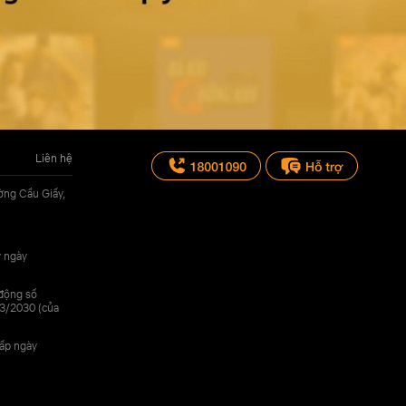
Liên hệ
ờng Cầu Giấy,
y ngày
 động số
3/2030 (của
cấp ngày