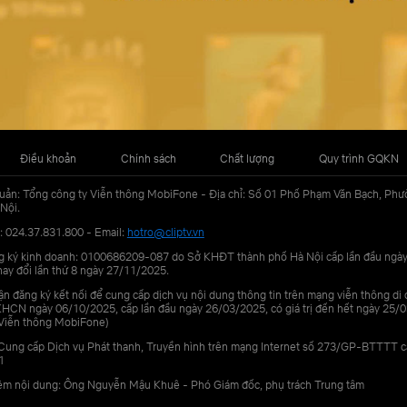
Điều khoản
Chính sách
Chất lượng
Quy trình GQKN
uản: Tổng công ty Viễn thông MobiFone - Địa chỉ: Số 01 Phố Phạm Văn Bạch, Phư
Nội.
: 024.37.831.800 - Email:
hotro@cliptv.vn
g ký kinh doanh: 0100686209-087 do Sở KHĐT thành phố Hà Nội cấp lần đầu ngà
ay đổi lần thứ 8 ngày 27/11/2025.
n đăng ký kết nối để cung cấp dịch vụ nội dung thông tin trên mạng viễn thông di
N ngày 06/10/2025, cấp lần đầu ngày 26/03/2025, có giá trị đến hết ngày 25/0
Viễn thông MobiFone)
Cung cấp Dịch vụ Phát thanh, Truyền hình trên mạng Internet số 273/GP-BTTTT 
1
iệm nội dung: Ông Nguyễn Mậu Khuê - Phó Giám đốc, phụ trách Trung tâm