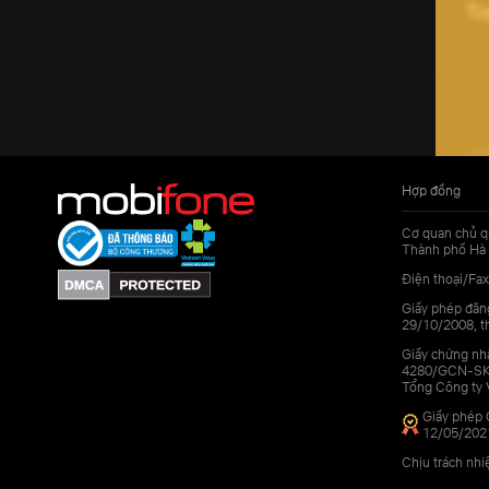
Hợp đồng
Cơ quan chủ q
Thành phố Hà 
Điện thoại/Fax
Giấy phép đăn
29/10/2008, th
Giấy chứng nhậ
4280/GCN-SKHC
Tổng Công ty 
Giấy phép 
12/05/202
Chịu trách nh