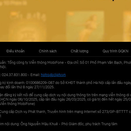
Điều khoản
Chính sách
Chất lượng
Quy trình GQKN
uản: Tổng công ty Viễn thông MobiFone - Địa chỉ: Số 01 Phố Phạm Văn Bạch, Phư
Nội.
: 024.37.831.800 - Email:
hotro@cliptv.vn
g ký kinh doanh: 0100686209-087 do Sở KHĐT thành phố Hà Nội cấp lần đầu ngà
ay đổi lần thứ 8 ngày 27/11/2025.
n đăng ký kết nối để cung cấp dịch vụ nội dung thông tin trên mạng viễn thông di
N ngày 06/10/2025, cấp lần đầu ngày 26/03/2025, có giá trị đến hết ngày 25/0
Viễn thông MobiFone)
Cung cấp Dịch vụ Phát thanh, Truyền hình trên mạng Internet số 273/GP-BTTTT 
1
iệm nội dung: Ông Nguyễn Mậu Khuê - Phó Giám đốc, phụ trách Trung tâm