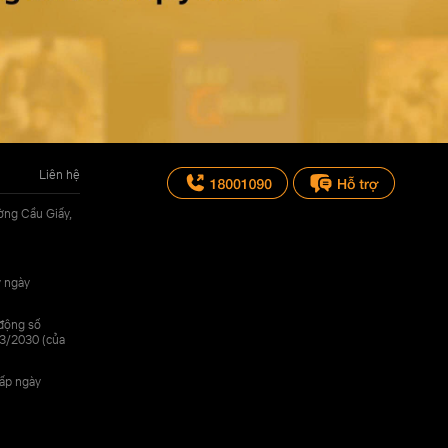
Liên hệ
ờng Cầu Giấy,
y ngày
 động số
3/2030 (của
cấp ngày