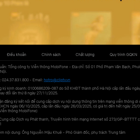
Điều khoản
Chính sách
Chất lượng
Quy trình GQKN
uản: Tổng công ty Viễn thông MobiFone - Địa chỉ: Số 01 Phố Phạm Văn Bạch, Phư
Nội.
: 024.37.831.800 - Email:
hotro@cliptv.vn
g ký kinh doanh: 0100686209-087 do Sở KHĐT thành phố Hà Nội cấp lần đầu ngà
ay đổi lần thứ 8 ngày 27/11/2025.
n đăng ký kết nối để cung cấp dịch vụ nội dung thông tin trên mạng viễn thông di
N ngày 06/10/2025, cấp lần đầu ngày 26/03/2025, có giá trị đến hết ngày 25/0
Viễn thông MobiFone)
Cung cấp Dịch vụ Phát thanh, Truyền hình trên mạng Internet số 273/GP-BTTTT 
1
iệm nội dung: Ông Nguyễn Mậu Khuê - Phó Giám đốc, phụ trách Trung tâm