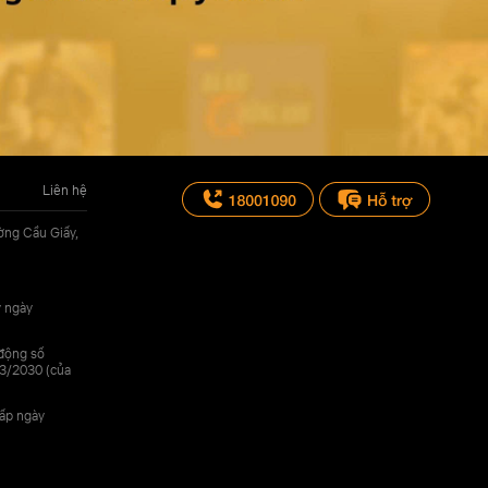
Liên hệ
ờng Cầu Giấy,
y ngày
 động số
3/2030 (của
cấp ngày