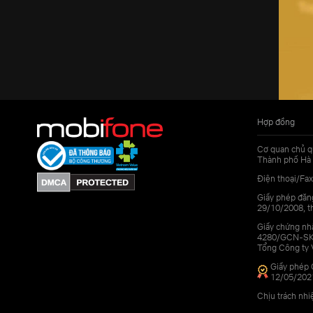
Hợp đồng
Cơ quan chủ q
Thành phố Hà 
Điện thoại/Fax
Giấy phép đăn
29/10/2008, th
Giấy chứng nhậ
4280/GCN-SKHC
Tổng Công ty 
Giấy phép 
12/05/202
Chịu trách nh