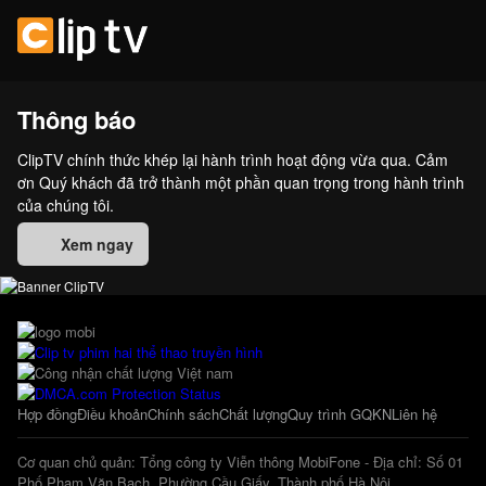
Thông báo
ClipTV chính thức khép lại hành trình hoạt động vừa qua. Cảm
ơn Quý khách đã trở thành một phần quan trọng trong hành trình
của chúng tôi.
Xem ngay
Hợp đồng
Điều khoản
Chính sách
Chất lượng
Quy trình GQKN
Liên hệ
Cơ quan chủ quản: Tổng công ty Viễn thông MobiFone - Địa chỉ: Số 01
Phố Phạm Văn Bạch, Phường Cầu Giấy, Thành phố Hà Nội.