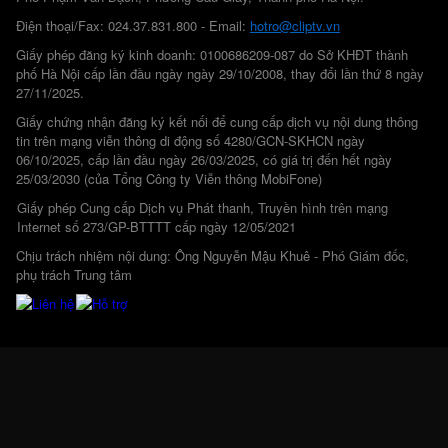
Điện thoại/Fax: 024.37.831.800 - Email:
hotro@cliptv.vn
Giấy phép đăng ký kinh doanh: 0100686209-087 do Sở KHĐT thành
phố Hà Nội cấp lần đầu ngày ngày 29/10/2008, thay đổi lần thứ 8 ngày
27/11/2025.
Giấy chứng nhận đăng ký kết nối để cung cấp dịch vụ nội dung thông
tin trên mạng viễn thông di động số 4280/GCN-SKHCN ngày
06/10/2025, cấp lần đầu ngày 26/03/2025, có giá trị đến hết ngày
25/03/2030 (của Tổng Công ty Viễn thông MobiFone)
Giấy phép Cung cấp Dịch vụ Phát thanh, Truyền hình trên mạng
Internet số 273/GP-BTTTT cấp ngày 12/05/2021
Chịu trách nhiệm nội dung: Ông Nguyễn Mậu Khuê - Phó Giám đốc,
phụ trách Trung tâm