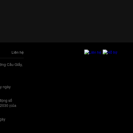
Liên hệ
ờng Cầu Giấy,
y ngày
 động số
/2030 (của
ngày