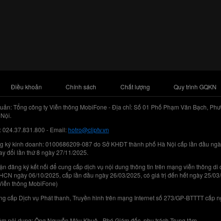
Điều khoản
Chính sách
Chất lượng
Quy trình GQKN
uản: Tổng công ty Viễn thông MobiFone - Địa chỉ: Số 01 Phố Phạm Văn Bạch, Phư
Nội.
: 024.37.831.800 - Email:
hotro@cliptv.vn
g ký kinh doanh: 0100686209-087 do Sở KHĐT thành phố Hà Nội cấp lần đầu ngà
ay đổi lần thứ 8 ngày 27/11/2025.
n đăng ký kết nối để cung cấp dịch vụ nội dung thông tin trên mạng viễn thông di
N ngày 06/10/2025, cấp lần đầu ngày 26/03/2025, có giá trị đến hết ngày 25/03
Viễn thông MobiFone)
g cấp Dịch vụ Phát thanh, Truyền hình trên mạng Internet số 273/GP-BTTTT cấp 
iệm nội dung: Ông Nguyễn Mậu Khuê - Phó Giám đốc, phụ trách Trung tâm