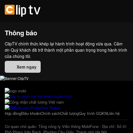
Thông báo
ClipTV chính thức khép lại hành trình hoạt động vừa qua. Cảm
ơn Quý khách đã trở thành một phần quan trọng trong hành trình
của chúng tôi.
Xem ngay
Hợp đồng
Điều khoản
Chính sách
Chất lượng
Quy trình GQKN
Liên hệ
Cơ quan chủ quản: Tổng công ty Viễn thông MobiFone - Địa chỉ: Số 01
Phố Phạm Văn Bạch, Phường Cầu Giấy, Thành phố Hà Nội.