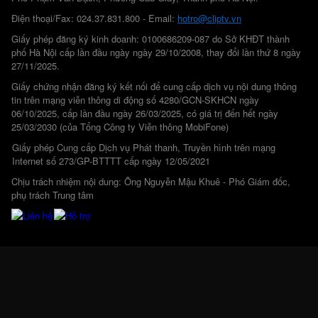
Điện thoại/Fax: 024.37.831.800 - Email:
hotro@cliptv.vn
Giấy phép đăng ký kinh doanh: 0100686209-087 do Sở KHĐT thành
phố Hà Nội cấp lần đầu ngày ngày 29/10/2008, thay đổi lần thứ 8 ngày
27/11/2025.
Giấy chứng nhận đăng ký kết nối để cung cấp dịch vụ nội dung thông
tin trên mạng viễn thông di động số 4280/GCN-SKHCN ngày
06/10/2025, cấp lần đầu ngày 26/03/2025, có giá trị đến hết ngày
25/03/2030 (của Tổng Công ty Viễn thông MobiFone)
Giấy phép Cung cấp Dịch vụ Phát thanh, Truyền hình trên mạng
Internet số 273/GP-BTTTT cấp ngày 12/05/2021
Chịu trách nhiệm nội dung: Ông Nguyễn Mậu Khuê - Phó Giám đốc,
phụ trách Trung tâm