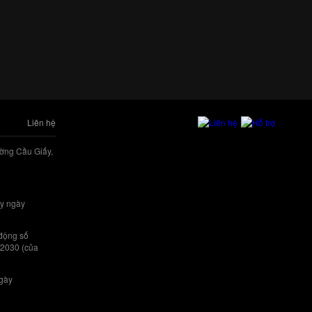
Liên hệ
ờng Cầu Giấy,
y ngày
 động số
/2030 (của
ngày