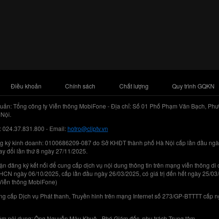
Điều khoản
Chính sách
Chất lượng
Quy trình GQKN
uản: Tổng công ty Viễn thông MobiFone - Địa chỉ: Số 01 Phố Phạm Văn Bạch, Phư
Nội.
: 024.37.831.800 - Email:
hotro@cliptv.vn
g ký kinh doanh: 0100686209-087 do Sở KHĐT thành phố Hà Nội cấp lần đầu ngà
ay đổi lần thứ 8 ngày 27/11/2025.
n đăng ký kết nối để cung cấp dịch vụ nội dung thông tin trên mạng viễn thông di
N ngày 06/10/2025, cấp lần đầu ngày 26/03/2025, có giá trị đến hết ngày 25/03
Viễn thông MobiFone)
g cấp Dịch vụ Phát thanh, Truyền hình trên mạng Internet số 273/GP-BTTTT cấp 
iệm nội dung: Ông Nguyễn Mậu Khuê - Phó Giám đốc, phụ trách Trung tâm