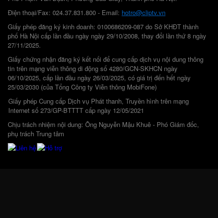
Điện thoại/Fax: 024.37.831.800 - Email:
hotro@cliptv.vn
Giấy phép đăng ký kinh doanh: 0100686209-087 do Sở KHĐT thành
phố Hà Nội cấp lần đầu ngày ngày 29/10/2008, thay đổi lần thứ 8 ngày
27/11/2025.
Giấy chứng nhận đăng ký kết nối để cung cấp dịch vụ nội dung thông
tin trên mạng viễn thông di động số 4280/GCN-SKHCN ngày
06/10/2025, cấp lần đầu ngày 26/03/2025, có giá trị đến hết ngày
25/03/2030 (của Tổng Công ty Viễn thông MobiFone)
Giấy phép Cung cấp Dịch vụ Phát thanh, Truyền hình trên mạng
Internet số 273/GP-BTTTT cấp ngày 12/05/2021
Chịu trách nhiệm nội dung: Ông Nguyễn Mậu Khuê - Phó Giám đốc,
phụ trách Trung tâm