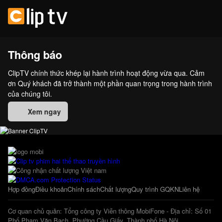
Thông báo
ClipTV chính thức khép lại hành trình hoạt động vừa qua. Cảm
ơn Quý khách đã trở thành một phần quan trọng trong hành trình
của chúng tôi.
Xem ngay
Hợp đồng
Điều khoản
Chính sách
Chất lượng
Quy trình GQKN
Liên hệ
Cơ quan chủ quản: Tổng công ty Viễn thông MobiFone - Địa chỉ: Số 01
Phố Phạm Văn Bạch, Phường Cầu Giấy, Thành phố Hà Nội.