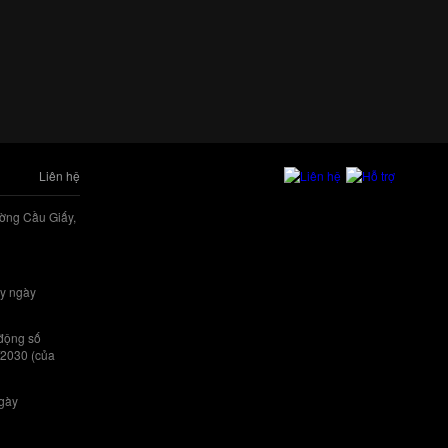
Liên hệ
ờng Cầu Giấy,
y ngày
 động số
/2030 (của
ngày