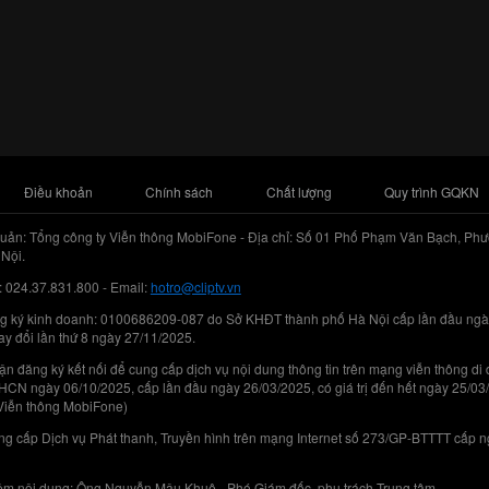
Điều khoản
Chính sách
Chất lượng
Quy trình GQKN
uản: Tổng công ty Viễn thông MobiFone - Địa chỉ: Số 01 Phố Phạm Văn Bạch, Phư
Nội.
: 024.37.831.800 - Email:
hotro@cliptv.vn
g ký kinh doanh: 0100686209-087 do Sở KHĐT thành phố Hà Nội cấp lần đầu ngà
ay đổi lần thứ 8 ngày 27/11/2025.
n đăng ký kết nối để cung cấp dịch vụ nội dung thông tin trên mạng viễn thông di
N ngày 06/10/2025, cấp lần đầu ngày 26/03/2025, có giá trị đến hết ngày 25/03
Viễn thông MobiFone)
g cấp Dịch vụ Phát thanh, Truyền hình trên mạng Internet số 273/GP-BTTTT cấp 
iệm nội dung: Ông Nguyễn Mậu Khuê - Phó Giám đốc, phụ trách Trung tâm