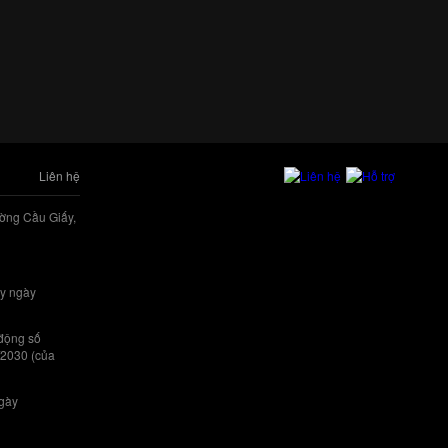
Liên hệ
ờng Cầu Giấy,
y ngày
 động số
/2030 (của
ngày