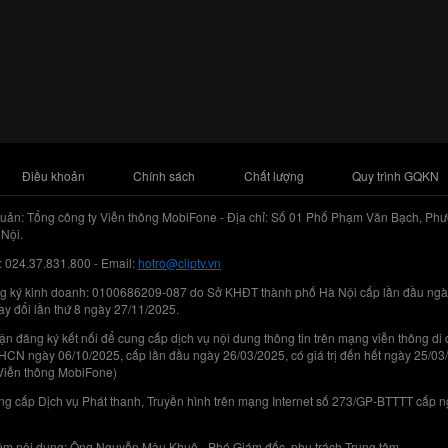
Điều khoản
Chính sách
Chất lượng
Quy trình GQKN
uản: Tổng công ty Viễn thông MobiFone - Địa chỉ: Số 01 Phố Phạm Văn Bạch, Phư
Nội.
: 024.37.831.800 - Email:
hotro@cliptv.vn
g ký kinh doanh: 0100686209-087 do Sở KHĐT thành phố Hà Nội cấp lần đầu ngà
ay đổi lần thứ 8 ngày 27/11/2025.
n đăng ký kết nối để cung cấp dịch vụ nội dung thông tin trên mạng viễn thông di
N ngày 06/10/2025, cấp lần đầu ngày 26/03/2025, có giá trị đến hết ngày 25/03
Viễn thông MobiFone)
g cấp Dịch vụ Phát thanh, Truyền hình trên mạng Internet số 273/GP-BTTTT cấp 
iệm nội dung: Ông Nguyễn Mậu Khuê - Phó Giám đốc, phụ trách Trung tâm